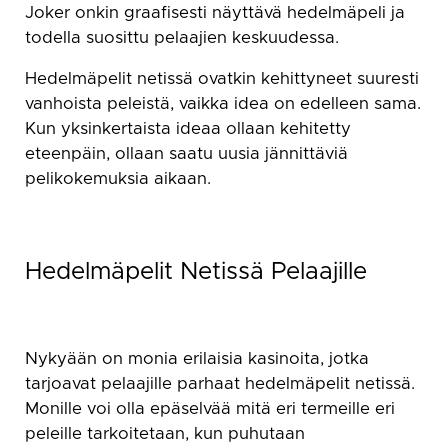
Joker onkin graafisesti näyttävä hedelmäpeli ja
todella suosittu pelaajien keskuudessa.
Hedelmäpelit netissä ovatkin kehittyneet suuresti
vanhoista peleistä, vaikka idea on edelleen sama.
Kun yksinkertaista ideaa ollaan kehitetty
eteenpäin, ollaan saatu uusia jännittäviä
pelikokemuksia aikaan.
Hedelmäpelit Netissä Pelaajille
Nykyään on monia erilaisia kasinoita, jotka
tarjoavat pelaajille parhaat hedelmäpelit netissä.
Monille voi olla epäselvää mitä eri termeille eri
peleille tarkoitetaan, kun puhutaan