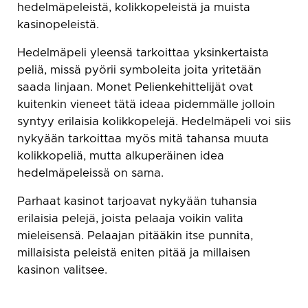
hedelmäpeleistä, kolikkopeleistä ja muista
kasinopeleistä.
Hedelmäpeli yleensä tarkoittaa yksinkertaista
peliä, missä pyörii symboleita joita yritetään
saada linjaan. Monet Pelienkehittelijät ovat
kuitenkin vieneet tätä ideaa pidemmälle jolloin
syntyy erilaisia kolikkopelejä. Hedelmäpeli voi siis
nykyään tarkoittaa myös mitä tahansa muuta
kolikkopeliä, mutta alkuperäinen idea
hedelmäpeleissä on sama.
Parhaat kasinot tarjoavat nykyään tuhansia
erilaisia pelejä, joista pelaaja voikin valita
mieleisensä. Pelaajan pitääkin itse punnita,
millaisista peleistä eniten pitää ja millaisen
kasinon valitsee.